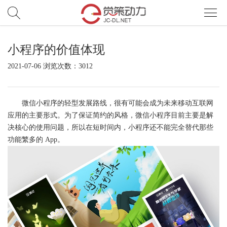
小程序的价值体现
首
2021-07-06 浏览次数：3012
页
服
务
网
微信小程序
的轻型发展路线，很有可能会成为未来移动互联网
应用的主要形式。为了保证简约的风格，微信小程序目前主要是解
站
小
决核心的使用问题，所以在短时间内，小程序还不能完全替代那些
功能繁多的 App。
开
程
电
发
序/APP
商
案
开
例
觉
发
策
新