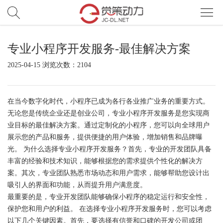
专业小程序开发服务-最佳解决方案
首
2025-04-15 浏览次数：2104
页
服
务
网
在当今数字化时代，小程序已成为各行各业推广业务的重要方式。
无论您是传统企业还是创业公司，专业小程序开发服务是您实现商
站
小
业目标的最佳解决方案。通过定制化的小程序，您可以向全球用户
展示您的产品和服务，提供便捷的用户体验，增加销售和品牌曝
开
程
电
光。 为什么选择专业小程序开发服务？首先，专业的开发团队具备
丰富的经验和技术知识，能够根据您的需求提供个性化的解决方
发
序/APP
商
案
案。其次，专业团队熟悉市场动态和用户需求，能够帮助您设计出
吸引人的界面和功能，从而提升用户满意度。
开
例
觉
最重要的是，专业开发团队能够确保小程序的稳定运行和安全性，
保护您和用户的利益。 在选择专业小程序开发服务时，您可以考虑
发
策
新
以下几个关键因素。首先，要选择有信誉和口碑的开发公司或团