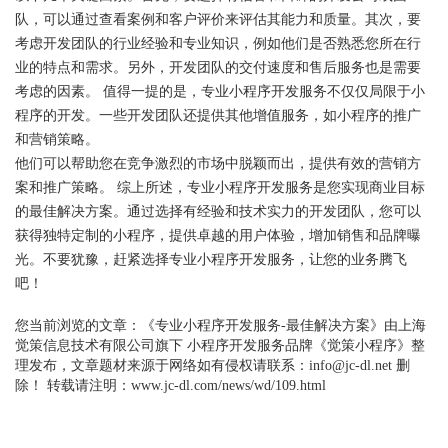
队，可以通过查看案例和客户评价来评估其能力和质量。其次，要
闻
联
考虑开发团队的行业经验和专业知识，例如他们是否熟悉您所在行
业的特点和需求。另外，开发团队的交付速度和售后服务也是需要
系
考虑的因素。 值得一提的是，专业小程序开发服务不仅仅局限于小
程序的开发。一些开发团队还提供其他增值服务，如小程序的推广
和营销策略。
他们可以帮助您在竞争激烈的市场中脱颖而出，提供有效的营销方
案和推广策略。 综上所述，专业小程序开发服务是您实现商业目标
的最佳解决方案。通过选择有经验和技术实力的开发团队，您可以
获得独特定制的小程序，提供卓越的用户体验，增加销售和品牌曝
光。不要犹豫，赶紧选择专业小程序开发服务，让您的业务腾飞
吧！
您当前浏览的文章：
《专业小程序开发服务-最佳解决方案》
由上海
觉策信息技术有限公司旗下
小程序开发
服务品牌《觉策小程序》整
理发布，文章题材来源于网络如有侵权请联系：info@jc-dl.net 删
除！ 转载请注明：www.jc-dl.com/news/wd/109.html