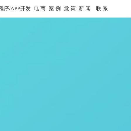
程序/APP开发
电 商
案 例
觉 策
新 闻
联 系
Wechat
Shop
Cases
Juece
News
Contact