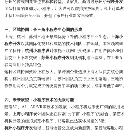
苏州的传统制造业也在积极转型。某家具厂商通过
苏州小程序开发
团队打造的3D展示小程序，让客户可以虚拟摆放家具，线上订单占
比从10%跃升至35%，开创了家居行业新零售模式。
三、区域协同：长三角小程序生态圈的形成
上海、杭州、苏州三地正形成优势互补的小程序产业生态。
上海小
程序开发
以其国际化视野和成熟的技术团队，在金融、零售领域树
立了标杆；
杭州小程序设计
依托互联网巨头资源，在用户体验和创
新交互上不断突破；
苏州小程序开发
则凭借制造业基础，在工业互
联网应用上独具特色。
这种区域协同效应正在放大。某跨国企业选择上海团队负责核心架
构，杭州团队负责前端设计，苏州团队负责行业应用落地，三地协
作仅用两个月就完成了传统需要半年的项目开发，成本降低了40%。
四、未来展望：小程序技术的无限可能
随着5G、AI、AR/VR等技术的发展，小程序将迎来更广阔的应用场
景。
上海小程序设计
团队正在探索"元宇宙+小程序"的融合，某艺术
机构开发的虚拟展览小程序，访客数已达实体展览的5倍。
杭州小程序开发
领域，智能语音交互成为新趋势。某智能客服小程