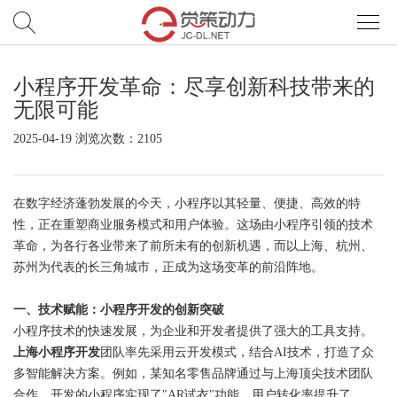
小程序开发革命：尽享创新科技带来的
首
无限可能
页
服
2025-04-19 浏览次数：2105
务
网
在数字经济蓬勃发展的今天，小程序以其轻量、便捷、高效的特
站
小
性，正在重塑商业服务模式和用户体验。这场由小程序引领的技术
革命，为各行各业带来了前所未有的创新机遇，而以上海、杭州、
开
程
电
苏州为代表的长三角城市，正成为这场变革的前沿阵地。
发
序/APP
商
案
一、技术赋能：小程序开发的创新突破
小程序技术的快速发展，为企业和开发者提供了强大的工具支持。
开
例
觉
上海小程序开发
团队率先采用云开发模式，结合AI技术，打造了众
发
多智能解决方案。例如，某知名零售品牌通过与上海顶尖技术团队
策
新
合作，开发的小程序实现了"AR试衣"功能，用户转化率提升了