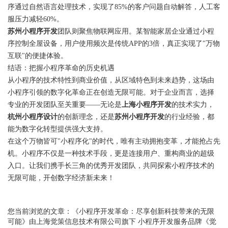
序通过自然语言处理技术，实现了85%的客户问题自动解答，人工客
服压力减轻60%。
苏州小程序开发
团队则聚焦物联网应用。某智能家居企业通过小程
序控制全屋设备，用户使用频次是传统APP的3倍，真正实现了"万物
互联"的便捷体验。
结语：把握小程序革命的历史机遇
从小程序的技术特性到商业价值，从区域特色到未来趋势，这场由
小程序引领的数字化革命正在创造无限可能。对于企业而言，选择
专业的开发团队至关重要——无论是
上海小程序开发
的技术实力，
杭州小程序设计
的创新理念，还是
苏州小程序开发
的行业经验，都
能为数字化转型提供强大支持。
在这个万物皆可"小程序化"的时代，唯有主动拥抱变革，才能抢占先
机。小程序不仅是一种技术手段，更是连接用户、重构商业的超级
入口。让我们携手长三角的优秀开发团队，共同探索小程序技术的
无限可能，开创数字经济新未来！
您当前浏览的文章：
《小程序开发革命：尽享创新科技带来的无限
可能》
由上海觉策信息技术有限公司旗下
小程序开发
服务品牌《觉