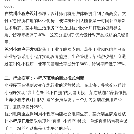
65%。
闻
联
在
杭州小程序设计
领域，设计师们将用户体验提升到了新高度。支
系
付宝总部所在地的区位优势，使得杭州团队能够第一时间获取最新
技术动态。某本地生活服务平台通过杭州设计师打造的极简界面，
用户留存率提高了40%，这充分证明了优秀设计对产品成功的关键作
用。
苏州小程序开发
则聚焦于工业互联网应用。苏州工业园区内的制造
企业纷纷采用小程序实现设备监控、生产管理，某精密仪器厂商通
过定制化小程序，使车间管理效率提升了30%，错误率降低了25%。
二、行业变革：小程序驱动的商业模式创新
小程序正在深刻改变传统行业的运营模式。在上海，餐饮企业通过
小程序实现"线上点餐-线下自提"的无缝衔接。某连锁咖啡品牌依托
上海小程序设计
团队打造的会员系统，三个月内新增注册用户50
万，复购率提升28%。
杭州电商企业则利用小程序构建社交电商生态。某女装品牌通过
杭
州小程序开发
团队实现的"直播+小程序"模式，单场直播销售额突破
千万，粉丝互动率是传统平台的3倍。