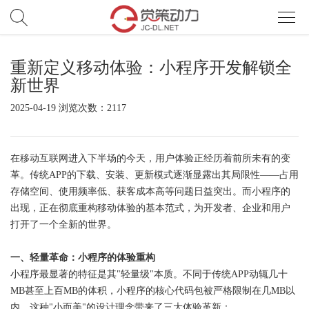
重新定义移动体验：小程序开发解锁全
首
新世界
页
服
2025-04-19 浏览次数：2117
务
网
在移动互联网进入下半场的今天，用户体验正经历着前所未有的变
站
小
革。传统APP的下载、安装、更新模式逐渐显露出其局限性——占用
存储空间、使用频率低、获客成本高等问题日益突出。而小程序的
开
程
电
出现，正在彻底重构移动体验的基本范式，为开发者、企业和用户
打开了一个全新的世界。
发
序/APP
商
案
一、轻量革命：小程序的体验重构
开
例
觉
小程序最显著的特征是其"轻量级"本质。不同于传统APP动辄几十
发
MB甚至上百MB的体积，小程序的核心代码包被严格限制在几MB以
策
新
内。这种"小而美"的设计理念带来了三大体验革新：