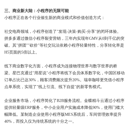
三、商业新大陆：小程序的无限可能
小程序正在各个行业催生新的商业模式和价值创造方式：
社交电商领域，小程序创造了"发现-决策-购买-分享"的闭环体验。
拼多多通过微信小程序裂变营销，三年内实现年GMV从0到千亿的突
破。其"拼团""砍价"等社交玩法依赖小程序轻量特性，分享转化率是
H5页面的5倍以上。
线下商业数字化方面，小程序成为连接物理世界与数字世界的桥
梁。星巴克通过"用星说"小程序将线下会员体系数字化，中国区移动
订单占比已达30%，顾客消费频次提升20%。瑞幸咖啡更凭借小程序
点单系统，实现了"线上引流、线下自提"的新零售模式。
企业服务市场，小程序简化了B2B服务流程。金蝶精斗云通过小程序
提供轻量级ERP服务，中小企业用户实施成本降低90%，使用门槛大
幅降低。某制造企业使用小程序版MES系统后，车间管理效率提升
40%，而投入仅为传统系统的十分之一。